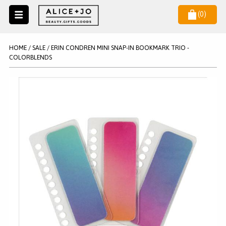
(
0
)
Naar
menu
NIEUW
NIEUWSBRIEF
HOME
/
SALE
/
ERIN CONDREN MINI SNAP-IN BOOKMARK TRIO -
Wil je als eerste op de hoogste zijn van het laatste nieuws en
COLORBLENDS
SALE
aanbiedingen?
KAARSEN
WAX MELTS
STATIONERY
AANMELDEN
KLEUREN
LEGPUZZELS
KADO
MAKE UP ACCESSOIRES
VERZORGING