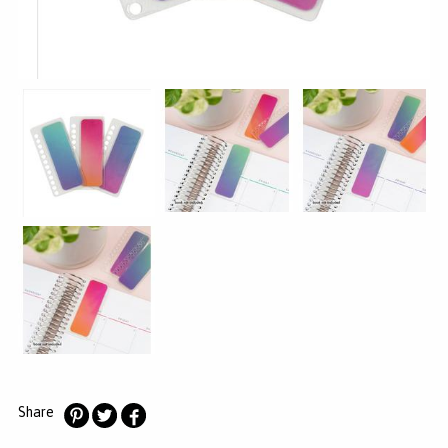
MERKEN
INLOGGEN
REGISTREREN
HELP
KLANTENSERVICE
Zoeken
Share
Deel
Deel
Deel