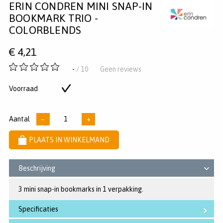
ERIN CONDREN MINI SNAP-IN
op
op
op
Pinterest
Twitter
Facebook
BOOKMARK TRIO -
COLORBLENDS
€
4,21
-
-
/ 10
Geen reviews
van
5
Voorraad
Op
sterren
voorraad
Aantal
−
+
PLAATS IN WINKELMAND
Beschrijving
3 mini snap-in bookmarks in 1 verpakking.
Specificaties