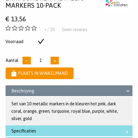
Pinterest
Twitter
Facebook
MARKERS 10-PACK
€
13,56
-
-
/ 10
Geen reviews
van
5
Voorraad
Op
sterren
voorraad
Aantal
−
+
PLAATS IN WINKELMAND
Beschrijving
Set van 10 metallic markers in de kleuren hot pink, dark
coral, orange, green, turquoise, royal blue, purple, white,
silver, gold.
Specificaties