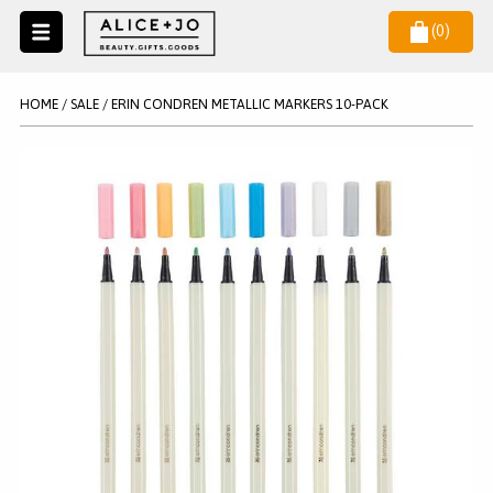
(
0
)
Naar
menu
NIEUW
NIEUWSBRIEF
HOME
/
SALE
/
ERIN CONDREN METALLIC MARKERS 10-PACK
Wil je als eerste op de hoogste zijn van het laatste nieuws en
SALE
aanbiedingen?
KAARSEN
WAX MELTS
STATIONERY
AANMELDEN
KLEUREN
LEGPUZZELS
KADO
MAKE UP ACCESSOIRES
VERZORGING