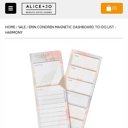
(
0
)
Naar
menu
NIEUW
NIEUWSBRIEF
HOME
/
SALE
/
ERIN CONDREN MAGNETIC DASHBOARD TO-DO LIST -
Wil je als eerste op de hoogste zijn van het laatste nieuws en
HARMONY
SALE
aanbiedingen?
KAARSEN
WAX MELTS
STATIONERY
AANMELDEN
KLEUREN
LEGPUZZELS
KADO
MAKE UP ACCESSOIRES
VERZORGING