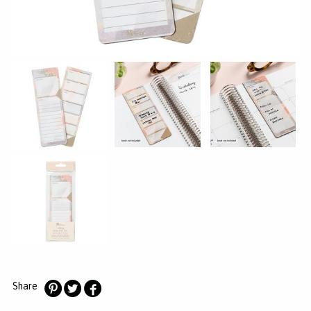
MERKEN
INLOGGEN
REGISTREREN
HELP
KLANTENSERVICE
Zoeken
Share
Deel
Deel
Deel