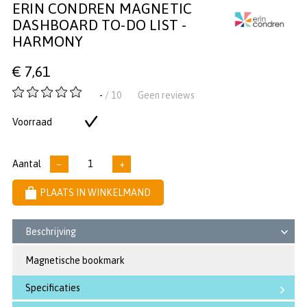
ERIN CONDREN MAGNETIC
op
op
op
Pinterest
Twitter
Facebook
DASHBOARD TO-DO LIST -
HARMONY
€
7,61
-
-
/ 10
Geen reviews
van
5
Voorraad
Op
sterren
voorraad
Aantal
−
+
PLAATS IN WINKELMAND
Beschrijving
Magnetische bookmark
Specificaties