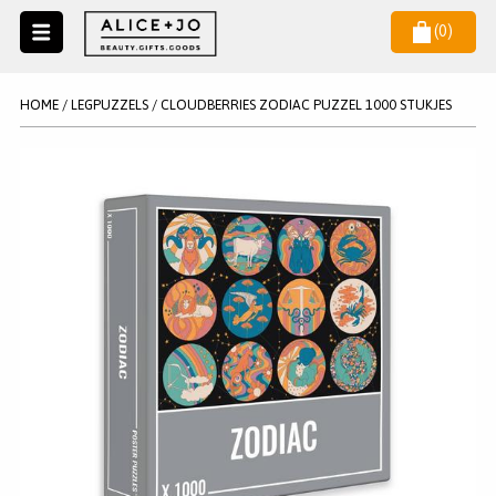
(
0
)
Naar
menu
NIEUW
NIEUWSBRIEF
HOME
/
LEGPUZZELS
/
CLOUDBERRIES ZODIAC PUZZEL 1000 STUKJES
Wil je als eerste op de hoogste zijn van het laatste nieuws en
SALE
aanbiedingen?
KAARSEN
WAX MELTS
STATIONERY
AANMELDEN
KLEUREN
LEGPUZZELS
KADO
MAKE UP ACCESSOIRES
VERZORGING