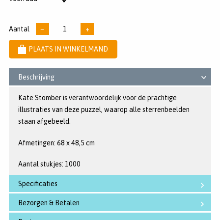
sterren
voorraad
Aantal
−
+
PLAATS IN WINKELMAND
Beschrijving
Kate Stomber is verantwoordelijk voor de prachtige
illustraties van deze puzzel, waarop alle sterrenbeelden
staan afgebeeld.
Afmetingen: 68 x 48,5 cm
Aantal stukjes: 1000
Specificaties
Bezorgen & Betalen