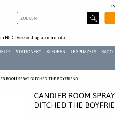
I
NIEUWSBRIEF
Zoeken
Wil je als eerste op de hoogste zijn van het laatste
en NLD | Verzending op ma en do
nieuws en aanbiedingen?
MELTS
STATIONERY
KLEUREN
LEGPUZZELS
KADO
IER ROOM SPRAY DITCHED THE BOYFRIEND
AANMELDEN
CANDIER ROOM SPRA
DITCHED THE BOYFRI