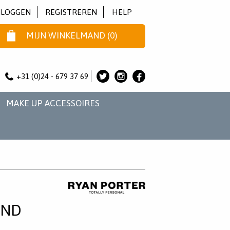
NLOGGEN
REGISTREREN
HELP
MIJN WINKELMAND
(
0
)
+31 (0)24 - 679 37 69
ALICE
ALICE
ALICE
&
&
&
MAKE UP ACCESSOIRES
JO
JO
JO
OP
OP
OP
TWITTER
INSTAGRAM
FACEBOOK
Y
END