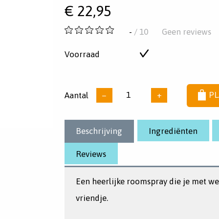
€
22,95
-
-
/ 10
Geen reviews
van
5
Voorraad
Op
sterren
voorraad
Aantal
−
+
PL
Beschrijving
Ingrediënten
Reviews
Een heerlijke roomspray die je met w
vriendje.