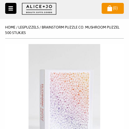
(
0
)
Naar
menu
NIEUW
NIEUWSBRIEF
HOME
/
LEGPUZZELS
/
BRAINSTORM PUZZLE CO. MUSHROOM PUZZEL
Wil je als eerste op de hoogste zijn van het laatste nieuws en
500 STUKJES
SALE
aanbiedingen?
KAARSEN
WAX MELTS
STATIONERY
AANMELDEN
KLEUREN
LEGPUZZELS
KADO
MAKE UP ACCESSOIRES
VERZORGING