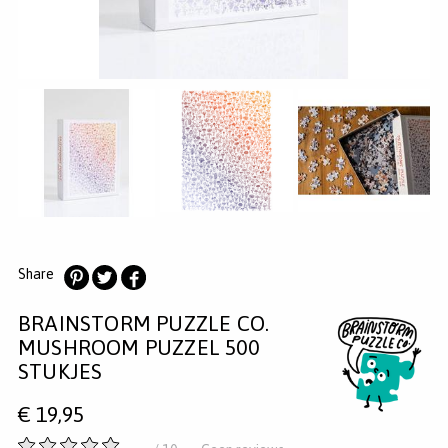
MERKEN
INLOGGEN
REGISTREREN
HELP
KLANTENSERVICE
Zoeken
Share
Deel
Deel
Deel
BRAINSTORM PUZZLE CO.
op
op
op
Pinterest
Twitter
Facebook
MUSHROOM PUZZEL 500
STUKJES
€
19,95
-