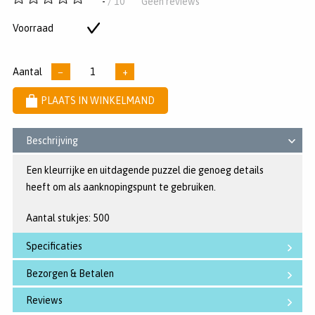
-
/ 10
Geen reviews
van
5
Voorraad
Op
sterren
voorraad
Aantal
−
+
PLAATS IN WINKELMAND
Beschrijving
Een kleurrijke en uitdagende puzzel die genoeg details
heeft om als aanknopingspunt te gebruiken.
Aantal stukjes: 500
Specificaties
Bezorgen & Betalen
Reviews