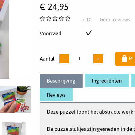
€
24,95
-
-
/ 10
Geen reviews
van
5
Voorraad
Op
sterren
voorraad
Aantal
−
+
PL
Beschrijving
Ingrediënten
Reviews
Deze puzzel toont het abstracte werk
De puzzelstukjes zijn gesneden in de 