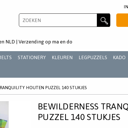
I
NIEUWSBRIEF
Zoeken
Wil je als eerste op de hoogste zijn van het laatste
en NLD | Verzending op ma en do
nieuws en aanbiedingen?
MELTS
STATIONERY
KLEUREN
LEGPUZZELS
KADO
RANQUILITY HOUTEN PUZZEL 140 STUKJES
AANMELDEN
BEWILDERNESS TRANQ
PUZZEL 140 STUKJES