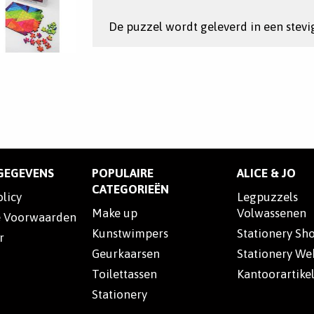
De puzzel wordt geleverd in een stevi
SGEGEVENS
POPULAIRE
ALICE & JO
CATEGORIEËN
olicy
Legpuzzels
Make up
Volwassenen
 Voorwaarden
Kunstwimpers
Stationery Sh
r
Geurkaarsen
Stationery W
Toilettassen
Kantoorartike
Stationery