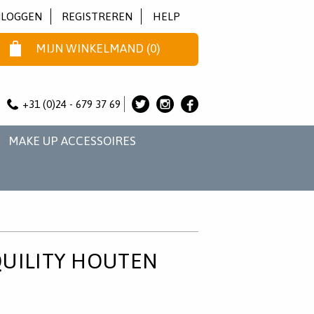
NLOGGEN
REGISTREREN
HELP
MIJN WINKELMAND
(
0
)
+31 (0)24 - 679 37 69
ALICE
ALICE
ALICE
&
&
&
MAKE UP ACCESSOIRES
JO
JO
JO
OP
OP
OP
TWITTER
INSTAGRAM
FACEBOOK
UILITY HOUTEN