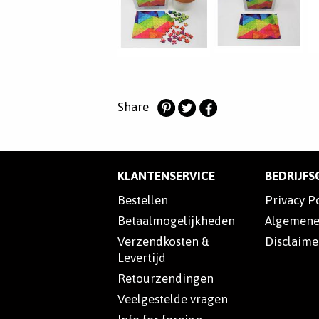
Share
Deel
Deel
Deel
op
op
op
Pinterest
Twitter
Facebook
KLANTENSERVICE
BEDRIJF
Bestellen
Privacy P
Betaalmogelijkheden
Algemene
Verzendkosten &
Disclaime
Levertijd
Retourzendingen
Veelgestelde vragen