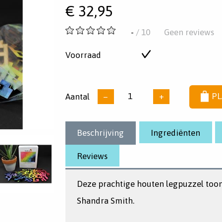
€
32,95
-
-
/ 10
Geen reviews
van
5
Voorraad
Op
sterren
voorraad
Aantal
−
+
PL
Beschrijving
Ingrediënten
Reviews
Deze prachtige houten legpuzzel toon
Shandra Smith.