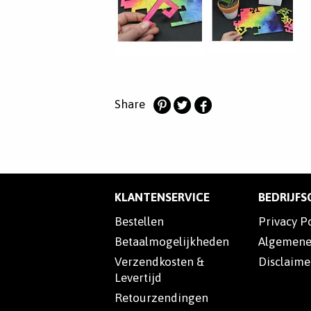
Share
Deel
Deel
Deel
op
op
op
Pinterest
Twitter
Facebook
KLANTENSERVICE
BEDRIJF
Bestellen
Privacy P
Betaalmogelijkheden
Algemene
Verzendkosten &
Disclaime
Levertijd
Retourzendingen