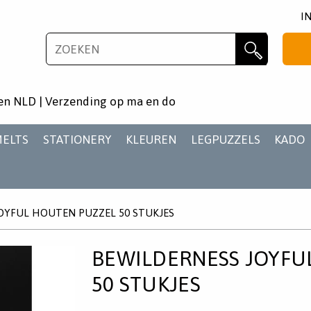
I
NIEUWSBRIEF
Zoeken
Wil je als eerste op de hoogste zijn van het laatste
en NLD | Verzending op ma en do
nieuws en aanbiedingen?
MELTS
STATIONERY
KLEUREN
LEGPUZZELS
KADO
OYFUL HOUTEN PUZZEL 50 STUKJES
AANMELDEN
BEWILDERNESS JOYFU
50 STUKJES