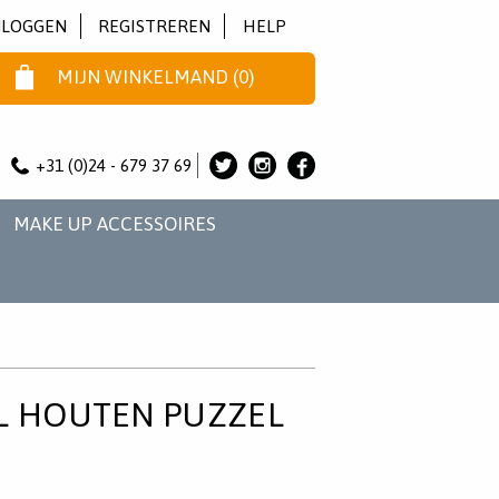
NLOGGEN
REGISTREREN
HELP
MIJN WINKELMAND
(
0
)
+31 (0)24 - 679 37 69
ALICE
ALICE
ALICE
&
&
&
MAKE UP ACCESSOIRES
JO
JO
JO
OP
OP
OP
TWITTER
INSTAGRAM
FACEBOOK
L HOUTEN PUZZEL