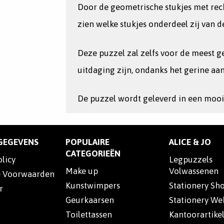
Door de geometrische stukjes met rech
zien welke stukjes onderdeel zij van d
Deze puzzel zal zelfs voor de meest 
uitdaging zijn, ondanks het gerine aan
De puzzel wordt geleverd in een mooi
SGEGEVENS
POPULAIRE
ALICE & JO
CATEGORIEËN
olicy
Legpuzzels
Make up
Volwassenen
 Voorwaarden
Kunstwimpers
Stationery Sh
r
Geurkaarsen
Stationery W
Toilettassen
Kantoorartike