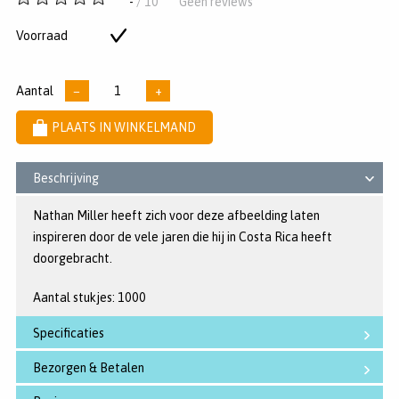
-
/ 10
Geen reviews
van
5
Voorraad
Op
sterren
voorraad
Aantal
−
+
PLAATS IN WINKELMAND
Beschrijving
Nathan Miller heeft zich voor deze afbeelding laten
inspireren door de vele jaren die hij in Costa Rica heeft
doorgebracht.
Aantal stukjes: 1000
Specificaties
Bezorgen & Betalen