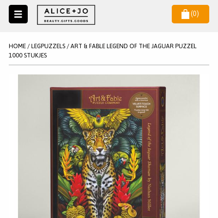
(
0
)
Naar
menu
NIEUW
NIEUWSBRIEF
HOME
/
LEGPUZZELS
/
ART & FABLE LEGEND OF THE JAGUAR PUZZEL
Wil je als eerste op de hoogste zijn van het laatste nieuws en
1000 STUKJES
SALE
aanbiedingen?
KAARSEN
WAX MELTS
STATIONERY
AANMELDEN
KLEUREN
LEGPUZZELS
KADO
MAKE UP ACCESSOIRES
VERZORGING