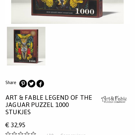
MERKEN
INLOGGEN
REGISTREREN
HELP
KLANTENSERVICE
Zoeken
Share
Deel
Deel
Deel
ART & FABLE LEGEND OF THE
op
op
op
Pinterest
Twitter
Facebook
JAGUAR PUZZEL 1000
STUKJES
€
32,95
-