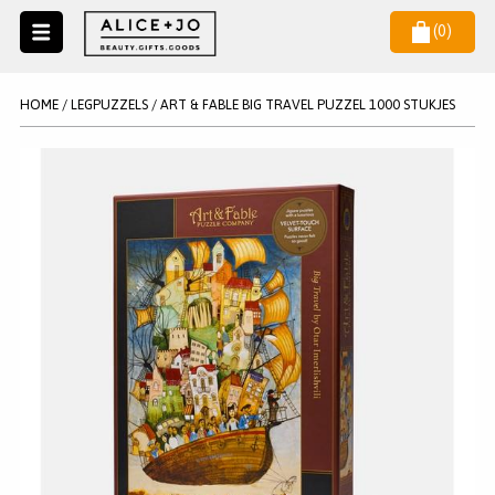
(
0
)
Naar
menu
NIEUW
NIEUWSBRIEF
HOME
/
LEGPUZZELS
/
ART & FABLE BIG TRAVEL PUZZEL 1000 STUKJES
Wil je als eerste op de hoogste zijn van het laatste nieuws en
SALE
aanbiedingen?
KAARSEN
WAX MELTS
STATIONERY
AANMELDEN
KLEUREN
LEGPUZZELS
KADO
MAKE UP ACCESSOIRES
VERZORGING