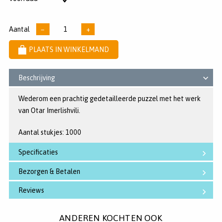
sterren
voorraad
Aantal
−
+
PLAATS IN WINKELMAND
Beschrijving
Wederom een prachtig gedetailleerde puzzel met het werk
van Otar Imerlishvili.
Aantal stukjes: 1000
Specificaties
Bezorgen & Betalen
Reviews
ANDEREN KOCHTEN OOK