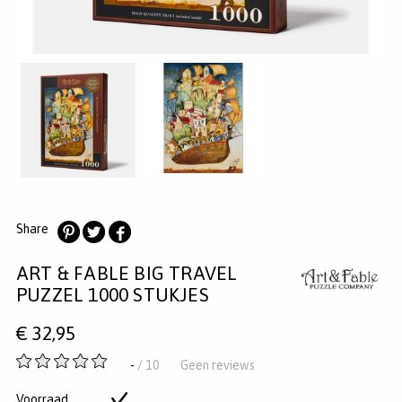
MERKEN
INLOGGEN
REGISTREREN
HELP
KLANTENSERVICE
Zoeken
Share
Deel
Deel
Deel
ART & FABLE BIG TRAVEL
op
op
op
Pinterest
Twitter
Facebook
PUZZEL 1000 STUKJES
€
32,95
-
-
/ 10
Geen reviews
van
5
Voorraad
Op