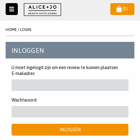
(
0
)
Naar
menu
NIEUW
NIEUWSBRIEF
HOME
/
LOGIN
Wil je als eerste op de hoogste zijn van het laatste nieuws en
SALE
aanbiedingen?
INLOGGEN
KAARSEN
WAX MELTS
U moet ingelogd zijn om een review te kunnen plaatsen.
E-mailadres
STATIONERY
AANMELDEN
KLEUREN
LEGPUZZELS
Wachtwoord
KADO
MAKE UP ACCESSOIRES
INLOGGEN
VERZORGING