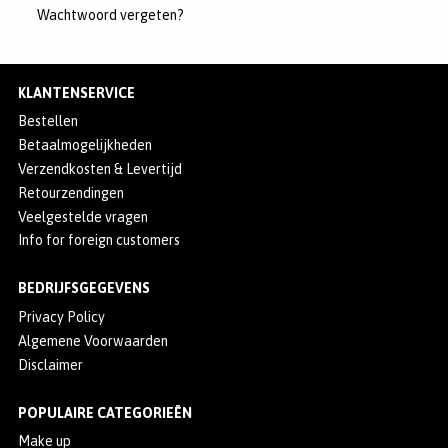
Wachtwoord vergeten?
MERKEN
INLOGGEN
KLANTENSERVICE
REGISTREREN
Bestellen
HELP
Betaalmogelijkheden
Verzendkosten & Levertijd
KLANTENSERVICE
Retourzendingen
Veelgestelde vragen
Info for foreign customers
Zoeken
BEDRIJFSGEGEVENS
Privacy Policy
Algemene Voorwaarden
Disclaimer
POPULAIRE CATEGORIEËN
Make up