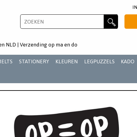
I
NIEUWSBRIEF
Zoeken
Wil je als eerste op de hoogste zijn van het laatste
en NLD | Verzending op ma en do
nieuws en aanbiedingen?
MELTS
STATIONERY
KLEUREN
LEGPUZZELS
KADO
AANMELDEN