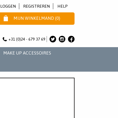
NLOGGEN
REGISTREREN
HELP
MIJN WINKELMAND
(
0
)
+31 (0)24 - 679 37 69
ALICE
ALICE
ALICE
&
&
&
MAKE UP ACCESSOIRES
JO
JO
JO
OP
OP
OP
TWITTER
INSTAGRAM
FACEBOOK