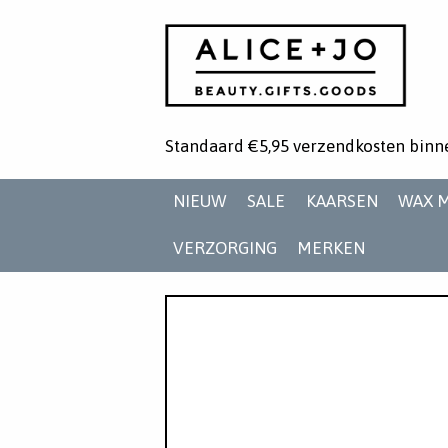
Standaard €5,95 verzendkosten binn
NIEUW
SALE
KAARSEN
WAX 
VERZORGING
MERKEN
Onze
laatste
specials