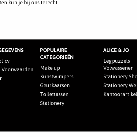
en kun je bij ons terecht.
SGEGEVENS
POPULAIRE
ALICE & JO
CATEGORIEËN
olicy
Legpuzzels
Make up
Volwassenen
 Voorwaarden
Kunstwimpers
Stationery Sh
r
Geurkaarsen
Stationery W
Toilettassen
Kantoorartike
Stationery