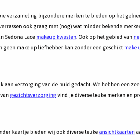
oie verzameling bijzondere merken te bieden op het gebi
errassen ook graag met (nog) wat minder bekende merken. 
an Sedona Lace
makeup kwasten
. Ook op het gebied van
ne
en geen make up liefhebber kan zonder een geschikt
make u
k aan verzorging van de huid gedacht. We hebben een zee
d van
gezichtsverzorging
vind je diverse leuke merken en p
der kaartje bieden wij ook diverse leuke
ansichtkaarten
aa